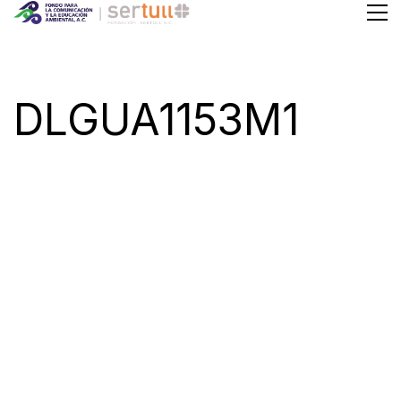
DLGUA1153M1